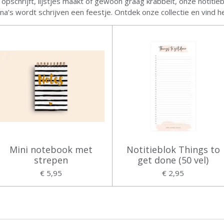
opschrijft, lijstjes maakt of gewoon graag krabbelt, onze notitie
a’s wordt schrijven een feestje. Ontdek onze collectie en vind het
Mini notebook met
Notitieblok Things to
strepen
get done (50 vel)
€ 5,95
€ 2,95