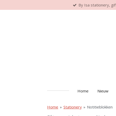
By Isa stationery, gi
Ga
direct
naar
de
hoofdinhoud
Home
Nieuw
Home
»
Stationery
»
Notitieblokken