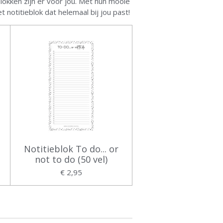
blokken zijn er voor jou. Met hun mooie
 notitieblok dat helemaal bij jou past!
Notitieblok To do... or
not to do (50 vel)
€ 2,95