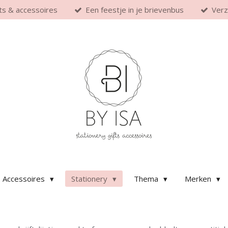
fts & accessoires
Een feestje in je brievenbus
Verz
Accessoires
Stationery
Thema
Merken