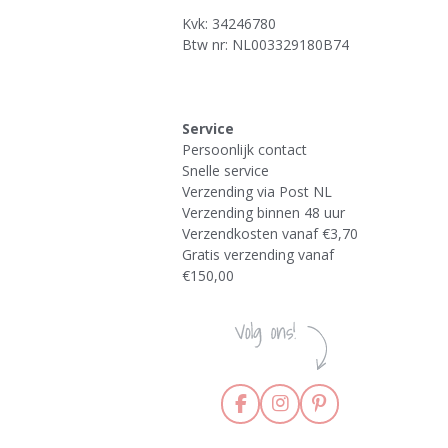
Kvk: 34246780
Btw nr: NL003329180B74
Service
Persoonlijk contact
Snelle service
Verzending via Post NL
Verzending binnen 48 uur
Verzendkosten vanaf €3,70
Gratis verzending vanaf
€150,00
F
I
P
a
n
i
c
s
n