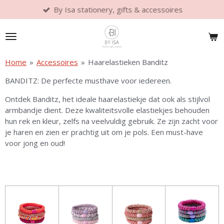
By Isa stationery, gifts & accessoires
Ga
direct
naar
de
hoofdinhoud
Home
»
Accessoires
»
Haarelastieken Banditz
BANDITZ: De perfecte musthave voor iedereen.
Ontdek Banditz, het ideale haarelastiekje dat ook als stijlvol
armbandje dient. Deze kwaliteitsvolle elastiekjes behouden
hun rek en kleur, zelfs na veelvuldig gebruik. Ze zijn zacht voor
je haren en zien er prachtig uit om je pols. Een must-have
voor jong en oud!