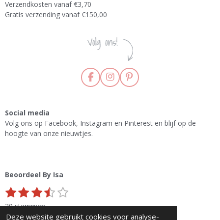
Verzendkosten vanaf €3,70
Gratis verzending vanaf €150,00
F
I
P
a
n
i
c
s
n
e
t
t
Social media
b
a
e
Volg ons op Facebook, Instagram en Pinterest en blijf op de
o
g
r
hoogte van onze nieuwtjes.
o
r
e
k
a
s
m
t
Beoordeel By Isa
1
2
3
4
5
S
R
s
s
s
s
s
t
a
20 stemmen
e
t
t
t
t
t
t
© 2021 - 2026 By Isa
Deze website gebruikt cookies voor analyse-
m