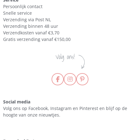
Persoonlijk contact
Snelle service
Verzending via Post NL
Verzending binnen 48 uur
Verzendkosten vanaf €3,70
Gratis verzending vanaf €150,00
F
I
P
a
n
i
c
s
n
e
t
t
Social media
b
a
e
Volg ons op Facebook, Instagram en Pinterest en blijf op de
o
g
r
hoogte van onze nieuwtjes.
o
r
e
k
a
s
m
t