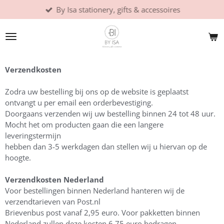
By Isa stationery, gifts & accessoires
Ga
direct
naar
de
hoofdinhoud
Verzendkosten
Zodra uw bestelling bij ons op de website is geplaatst
ontvangt u per email een orderbevestiging.
Doorgaans verzenden wij uw bestelling binnen 24 tot 48 uur.
Mocht het om producten gaan die een langere
leveringstermijn
hebben dan 3-5 werkdagen dan stellen wij u hiervan op de
hoogte.
Verzendkosten Nederland
​Voor bestellingen binnen Nederland hanteren wij de
verzendtarieven van Post.nl
​Brievenbus post vanaf 2,95 euro. Voor pakketten binnen
Nederland zullen deze kosten 6,75 euro bedragen.