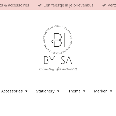
fts & accessoires
Een feestje in je brievenbus
Verz
Accessoires
Stationery
Thema
Merken