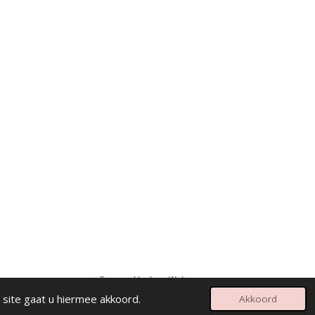
Powered by
JouwWeb
 site gaat u hiermee akkoord.
Akkoord