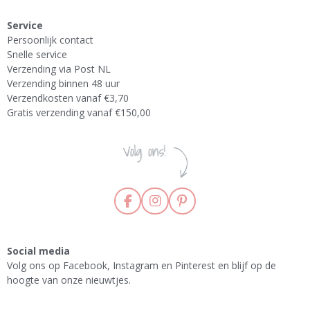
Service
Persoonlijk contact
Snelle service
Verzending via Post NL
Verzending binnen 48 uur
Verzendkosten vanaf €3,70
Gratis verzending vanaf €150,00
F
I
P
a
n
i
c
s
n
e
t
t
Social media
b
a
e
Volg ons op Facebook, Instagram en Pinterest en blijf op de
o
g
r
hoogte van onze nieuwtjes.
o
r
e
k
a
s
m
t