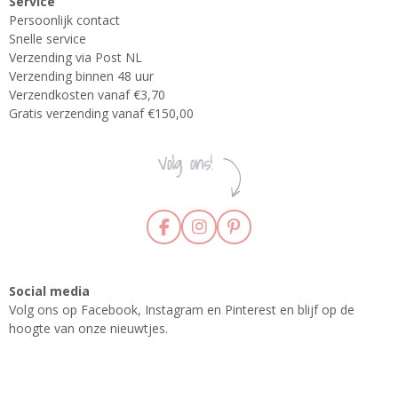
Service
Persoonlijk contact
Snelle service
Verzending via Post NL
Verzending binnen 48 uur
Verzendkosten vanaf €3,70
Gratis verzending vanaf €150,00
F
I
P
a
n
i
c
s
n
e
t
t
Social media
b
a
e
Volg ons op Facebook, Instagram en Pinterest en blijf op de
o
g
r
hoogte van onze nieuwtjes.
o
r
e
k
a
s
m
t