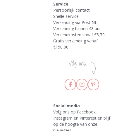
Service
Persoonlijk contact
Snelle service
Verzending via Post NL
Verzending binnen 48 uur
Verzendkosten vanaf €3,70
Gratis verzending vanaf
€150,00
F
I
P
a
n
i
c
s
n
e
t
t
Social media
b
a
e
Volg ons op Facebook,
o
g
r
Instagram en Pinterest en blijf
o
r
e
k
a
s
op de hoogte van onze
m
t
nieuwtjes.