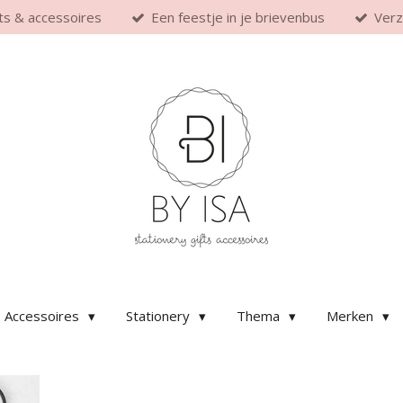
fts & accessoires
Een feestje in je brievenbus
Verz
Accessoires
Stationery
Thema
Merken