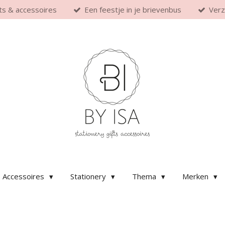
fts & accessoires
Een feestje in je brievenbus
Verz
Accessoires
Stationery
Thema
Merken