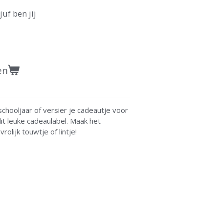
juf ben jij
en
schooljaar of versier je cadeautje voor
t leuke cadeaulabel. Maak het
rolijk touwtje of lintje!