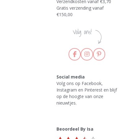
Verzendkosten vanaf €3,70
Gratis verzending vanaf
€150,00
F
I
P
a
n
i
c
s
n
e
t
t
Social media
b
a
e
Volg ons op Facebook,
o
g
r
Instagram en Pinterest en blijf
o
r
e
k
a
s
op de hoogte van onze
m
t
nieuwtjes.
Beoordeel By Isa