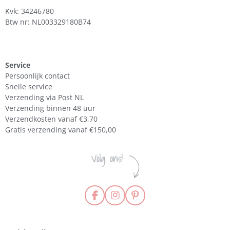
Kvk: 34246780
Btw nr: NL003329180B74
Service
Persoonlijk contact
Snelle service
Verzending via Post NL
Verzending binnen 48 uur
Verzendkosten vanaf €3,70
Gratis verzending vanaf €150,00
F
I
P
a
n
i
c
s
n
e
t
t