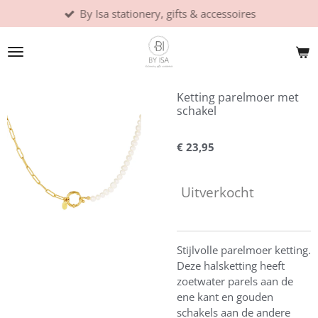
By Isa stationery, gifts & accessoires
Ga
direct
naar
de
hoofdinhoud
Ketting parelmoer met
schakel
€ 23,95
Uitverkocht
Stijlvolle parelmoer ketting.
Deze halsketting heeft
zoetwater parels aan de
ene kant en gouden
schakels aan de andere