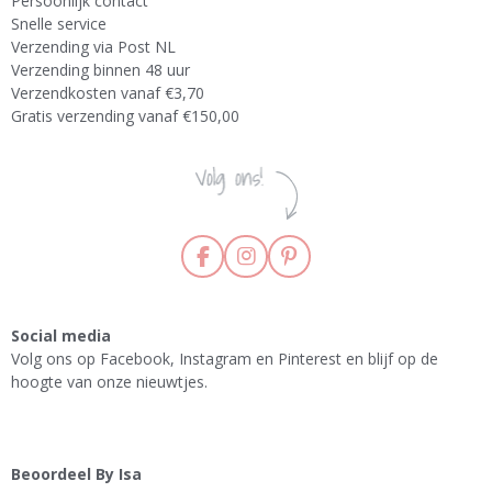
Persoonlijk contact
Snelle service
Verzending via Post NL
Verzending binnen 48 uur
Verzendkosten vanaf €3,70
Gratis verzending vanaf €150,00
F
I
P
a
n
i
c
s
n
e
t
t
Social media
b
a
e
Volg ons op Facebook, Instagram en Pinterest en blijf op de
o
g
r
hoogte van onze nieuwtjes.
o
r
e
k
a
s
m
t
Beoordeel By Isa