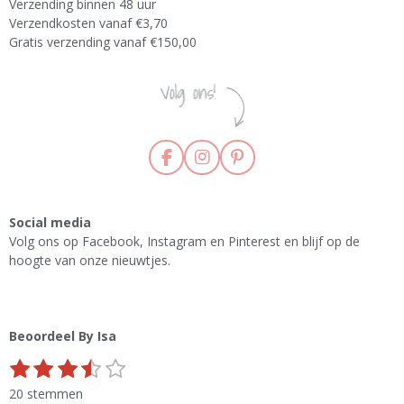
Verzending binnen 48 uur
Verzendkosten vanaf €3,70
Gratis verzending vanaf €150,00
F
I
P
a
n
i
c
s
n
e
t
t
Social media
b
a
e
Volg ons op Facebook, Instagram en Pinterest en blijf op de
o
g
r
hoogte van onze nieuwtjes.
o
r
e
k
a
s
m
t
Beoordeel By Isa
1
2
3
4
5
S
R
s
s
s
s
s
t
a
20 stemmen
e