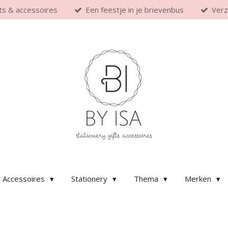
fts & accessoires
Een feestje in je brievenbus
Verz
Accessoires
Stationery
Thema
Merken