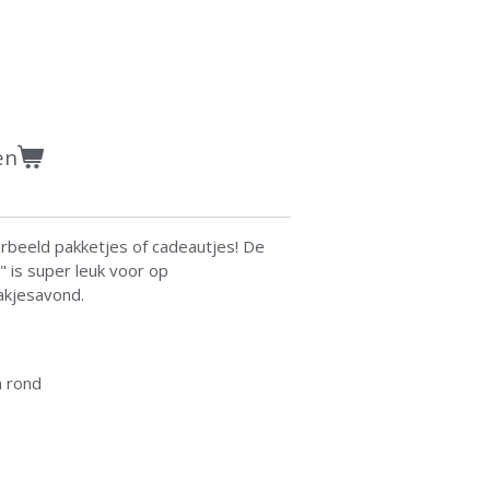
en
orbeeld pakketjes of cadeautjes! De
t" is super leuk voor op
akjesavond.
 rond