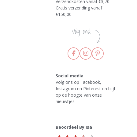
Verzendkosten vanaf €3,70
Gratis verzending vanaf
€150,00
F
I
P
a
n
i
c
s
n
e
t
t
Social media
b
a
e
Volg ons op Facebook,
o
g
r
Instagram en Pinterest en blijf
o
r
e
k
a
s
op de hoogte van onze
m
t
nieuwtjes.
Beoordeel By Isa