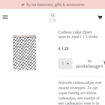
By Isa stationery, gifts & accessoires
Ga
direct
naar
de
hoofdinhoud
Cadeau zakje Open
spaces zwart | 5 stuks
€ 1,25
In
winkelwagen
Stijlvolle cadeauzakjes met
zwarte streepjes! Ze zijn
super handig om kleine
cadeautjes, een kaartje of
een cadeaubon mee in te