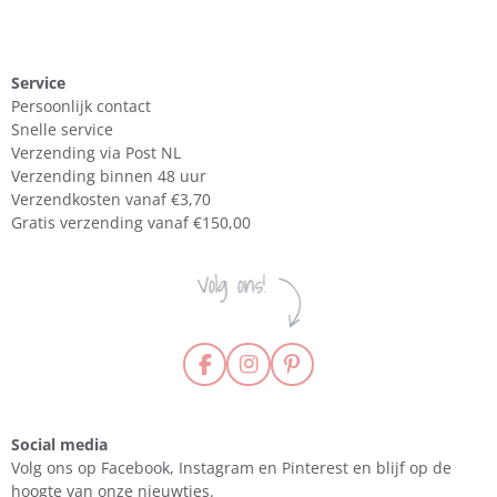
Service
Persoonlijk contact
Snelle service
Verzending via Post NL
Verzending binnen 48 uur
Verzendkosten vanaf €3,70
Gratis verzending vanaf €150,00
F
I
P
a
n
i
c
s
n
e
t
t
Social media
b
a
e
Volg ons op Facebook, Instagram en Pinterest en blijf op de
o
g
r
hoogte van onze nieuwtjes.
o
r
e