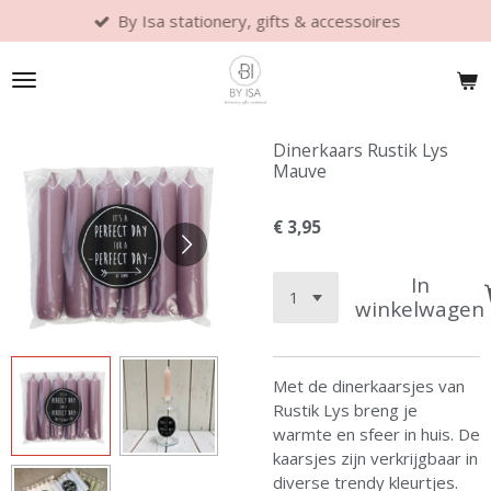
By Isa stationery, gifts & accessoires
Ga
direct
naar
de
hoofdinhoud
Dinerkaars Rustik Lys
Mauve
€ 3,95
In
winkelwagen
Met de dinerkaarsjes van
Rustik Lys breng je
warmte en sfeer in huis. De
kaarsjes zijn verkrijgbaar in
diverse trendy kleurtjes.