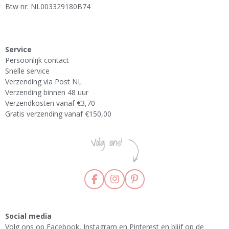
Btw nr: NL003329180B74
Service
Persoonlijk contact
Snelle service
Verzending via Post NL
Verzending binnen 48 uur
Verzendkosten vanaf €3,70
Gratis verzending vanaf €150,00
F
I
P
a
n
i
c
s
n
e
t
t
Social media
b
a
e
Volg ons op Facebook, Instagram en Pinterest en blijf op de