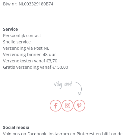
Btw nr: NL003329180B74
Service
Persoonlijk contact
Snelle service
Verzending via Post NL
Verzending binnen 48 uur
Verzendkosten vanaf €3,70
Gratis verzending vanaf €150,00
F
I
P
a
n
i
c
s
n
e
t
t
Social media
b
a
e
Volg ons op Facebook, Instagram en Pinterest en blijf op de