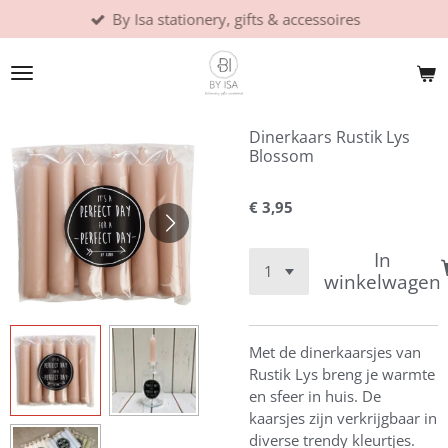
By Isa stationery, gifts & accessoires
Ga
direct
naar
de
hoofdinhoud
Dinerkaars Rustik Lys
Blossom
€ 3,95
In
winkelwagen
Met de dinerkaarsjes van
Rustik Lys breng je warmte
en sfeer in huis. De
kaarsjes zijn verkrijgbaar in
diverse trendy kleurtjes.