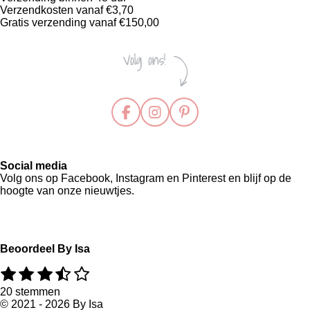
Verzendkosten vanaf €3,70
Gratis verzending vanaf €150,00
F
I
P
a
n
i
c
s
n
e
t
t
Social media
b
a
e
Volg ons op Facebook, Instagram en Pinterest en blijf op de
o
g
r
hoogte van onze nieuwtjes.
o
r
e
k
a
s
m
t
Beoordeel By Isa
1
2
3
4
5
R
S
a
t
s
s
s
s
s
20 stemmen
t
e
t
t
t
t
t
© 2021 - 2026 By Isa
i
m