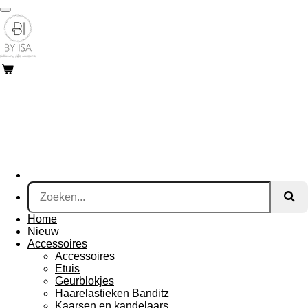
Ga
direct
naar
de
hoofdinhoud
Home
Nieuw
Accessoires
Accessoires
Etuis
Geurblokjes
Haarelastieken Banditz
Kaarsen en kandelaars