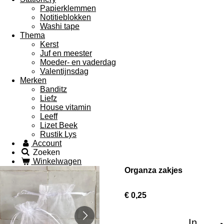
Papierklemmen
Notitieblokken
Washi tape
Thema
Kerst
Juf en meester
Moeder- en vaderdag
Valentijnsdag
Merken
Banditz
Liefz
House vitamin
Leeff
Lizet Beek
Rustik Lys
Account
Zoeken
Winkelwagen
Organza zakjes
€ 0,25
In