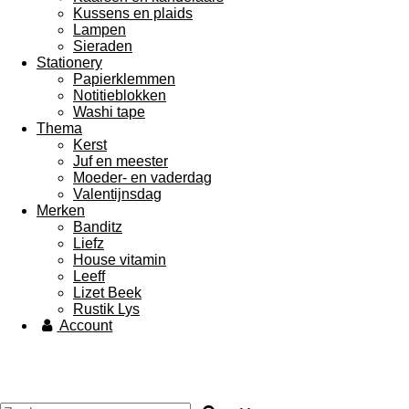
Kussens en plaids
Lampen
Sieraden
Stationery
Papierklemmen
Notitieblokken
Washi tape
Thema
Kerst
Juf en meester
Moeder- en vaderdag
Valentijnsdag
Merken
Banditz
Liefz
House vitamin
Leeff
Lizet Beek
Rustik Lys
Account