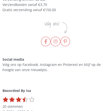
Verzendkosten vanaf €3,70
Gratis verzending vanaf €150,00
F
I
P
a
n
i
c
s
n
e
t
t
Social media
b
a
e
Volg ons op Facebook, Instagram en Pinterest en blijf op de
o
g
r
hoogte van onze nieuwtjes.
o
r
e
k
a
s
m
t
Beoordeel By Isa
1
2
3
4
5
S
R
s
s
s
s
s
t
a
20 stemmen
e
t