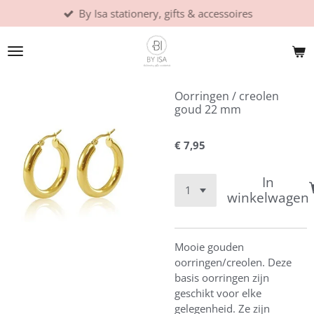
By Isa stationery, gifts & accessoires
Ga
direct
naar
de
hoofdinhoud
Oorringen / creolen
goud 22 mm
€ 7,95
In
winkelwagen
Mooie gouden
oorringen/creolen. Deze
basis oorringen zijn
geschikt voor elke
gelegenheid. Ze zijn