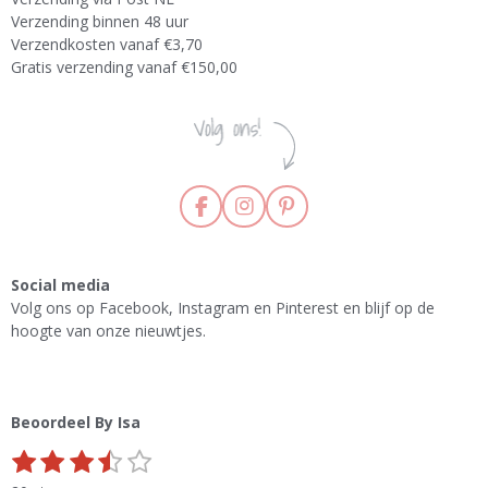
Verzending binnen 48 uur
Verzendkosten vanaf €3,70
Gratis verzending vanaf €150,00
F
I
P
a
n
i
c
s
n
e
t
t
Social media
b
a
e
Volg ons op Facebook, Instagram en Pinterest en blijf op de
o
g
r
hoogte van onze nieuwtjes.
o
r
e
k
a
s
m
t
Beoordeel By Isa
1
2
3
4
5
S
R
s
s
s
s
s
t
a