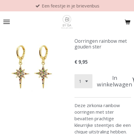
Een feestje in je brievenbus
Ga
direct
naar
de
hoofdinhoud
Oorringen rainbow met
gouden ster
€ 9,95
In
winkelwagen
Deze zirkonia rainbow
oorringen met ster
bevatten prachtige
kleurrijke steentjes die een
chique uitstraling hebben.